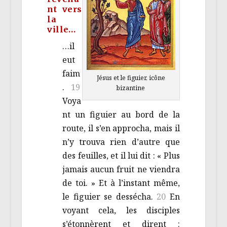
nt vers
la
ville…
…il
eut
faim
Jésus et le figuier, icône
.
19
bizantine
Voya
nt un figuier au bord de la
route, il s’en approcha, mais il
n’y trouva rien d’autre que
des feuilles, et il lui dit : « Plus
jamais aucun fruit ne viendra
de toi. » Et à l’instant même,
le figuier se dessécha.
20
En
voyant cela, les disciples
s’étonnèrent et dirent :