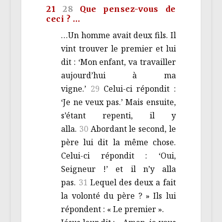
21
28
Que pensez-vous de
ceci ? …
…Un homme avait deux fils. Il
vint trouver le premier et lui
dit : ‘Mon enfant, va travailler
aujourd’hui à ma
vigne.’
29
Celui-ci répondit :
‘Je ne veux pas.’ Mais ensuite,
s’étant repenti, il y
alla.
30
Abordant le second, le
père lui dit la même chose.
Celui-ci répondit : ‘Oui,
Seigneur !’ et il n’y alla
pas.
31
Lequel des deux a fait
la volonté du père ? » Ils lui
répondent : « Le premier ».