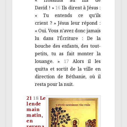
David ! »
16
Ils dirent à Jésus :
« Tu entends ce qu’ils
crient ? » Jésus leur répond :
« Oui. Vous n’avez donc jamais
lu dans l’Écriture : De la
bouche des enfants, des tout-
petits, tu as fait monter la
louange. »
17
Alors il les
quitta et sortit de la ville en
direction de Béthanie, où il
resta pour la nuit.
21
18
Le
lende
main
matin,
en
revena