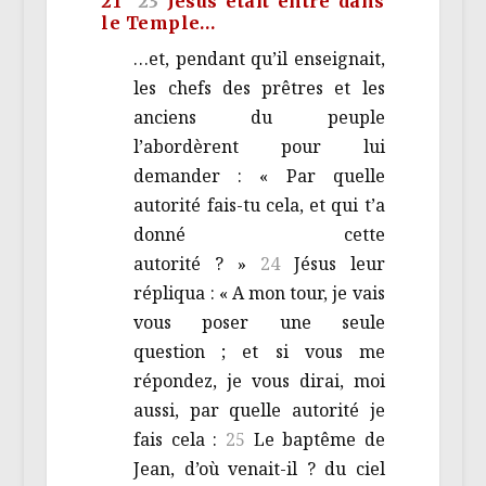
21
23
Jésus était entré dans
le Temple…
…et, pendant qu’il enseignait,
les chefs des prêtres et les
anciens du peuple
l’abordèrent pour lui
demander : « Par quelle
autorité fais-tu cela, et qui t’a
donné cette
autorité ? »
24
Jésus leur
répliqua : « A mon tour, je vais
vous poser une seule
question ; et si vous me
répondez, je vous dirai, moi
aussi, par quelle autorité je
fais cela :
25
Le baptême de
Jean, d’où venait-il ? du ciel