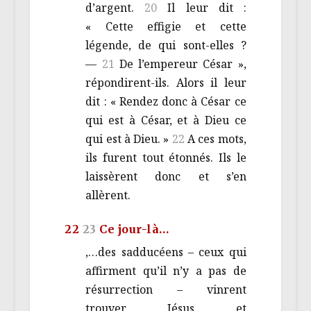
d’argent.
20
Il leur dit :
« Cette effigie et cette
légende, de qui sont-elles ?
—
21
De l’empereur César »,
répondirent-ils. Alors il leur
dit : « Rendez donc à César ce
qui est à César, et à Dieu ce
qui est à Dieu. »
22
A ces mots,
ils furent tout étonnés. Ils le
laissèrent donc et s’en
allèrent.
22
23
Ce jour-là…
,…des sadducéens – ceux qui
affirment qu’il n’y a pas de
résurrection – vinrent
trouver Jésus et