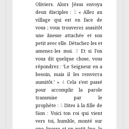
Oliviers. Alors Jésus envoya
deux disciples :
2
« Allez au
village qui est en face de
vous ; vous trouverez aussitôt
une ânesse attachée et son
petit avec elle. Détachez-les et
amenez-les moi.
3
Et si l’on
vous dit quelque chose, vous
répondrez : ‘Le Seigneur en a
besoin, mais il les renverra
aussitôt.’ »
4
Cela s’est passé
pour accomplir la parole
transmise par le
prophète :
5
Dites à la fille de
Sion : Voici ton roi qui vient
vers toi, humble, monté sur
une ânesse et un petit âne, le