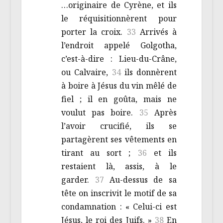
…originaire de Cyrène, et ils
le réquisitionnèrent pour
porter la croix.
33
Arrivés à
l’endroit appelé Golgotha,
c’est-à-dire : Lieu-du-Crâne,
ou Calvaire,
34
ils donnèrent
à boire à Jésus du vin mêlé de
fiel ; il en goûta, mais ne
voulut pas boire.
35
Après
l’avoir crucifié, ils se
partagèrent ses vêtements en
tirant au sort ;
36
et ils
restaient là, assis, à le
garder.
37
Au-dessus de sa
tête on inscrivit le motif de sa
condamnation : « Celui-ci est
Jésus, le roi des Juifs. »
38
En