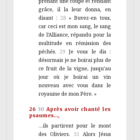
prenant une coupe et rendant
grâce, il la leur donna, en
disant :
28
« Buvez-en tous,
car ceci est mon sang, le sang
de l’Alliance, répandu pour la
multitude en rémission des
péchés.
29
Je vous le dis :
désormais je ne boirai plus de
ce fruit de la vigne, jusqu’au
jour où je boirai un vin
nouveau avec vous dans le
royaume de mon Père. »
26
30
Après avoir chanté les
psaumes…,
…ils partirent pour le mont
des Oliviers.
31
Alors Jésus