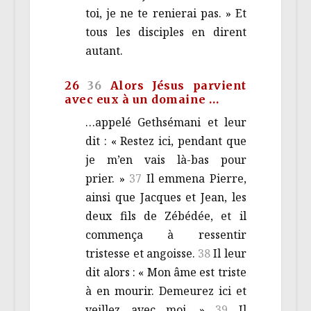
toi, je ne te renierai pas. » Et
tous les disciples en dirent
autant.
26
36
Alors Jésus parvient
avec eux à un domaine …
…appelé Gethsémani et leur
dit : « Restez ici, pendant que
je m’en vais là-bas pour
prier. »
37
Il emmena Pierre,
ainsi que Jacques et Jean, les
deux fils de Zébédée, et il
commença à ressentir
tristesse et angoisse.
38
Il leur
dit alors : « Mon âme est triste
à en mourir. Demeurez ici et
veillez avec moi. »
39
Il