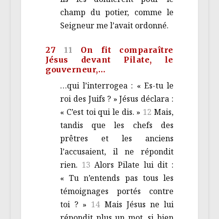
champ du potier, comme le
Seigneur me l’avait ordonné.
27
11
On fit comparaître
Jésus devant Pilate, le
gouverneur,…
…qui l’interrogea : « Es-tu le
roi des Juifs ? » Jésus déclara :
« C’est toi qui le dis. »
12
Mais,
tandis que les chefs des
prêtres et les anciens
l’accusaient, il ne répondit
rien.
13
Alors Pilate lui dit :
« Tu n’entends pas tous les
témoignages portés contre
toi ? »
14
Mais Jésus ne lui
répondit plus un mot, si bien