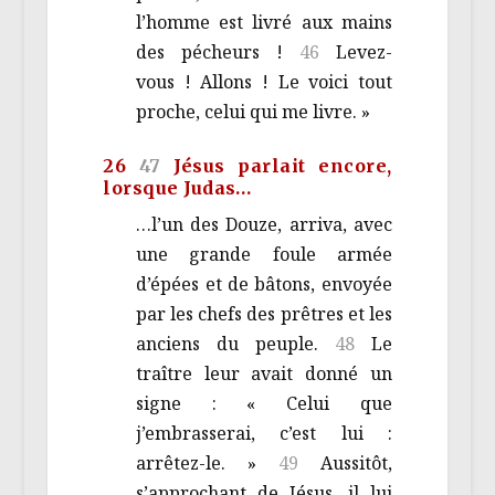
l’homme est livré aux mains
des pécheurs !
46
Levez-
vous ! Allons ! Le voici tout
proche, celui qui me livre. »
26
47
Jésus parlait encore,
lorsque Judas…
…l’un des Douze, arriva, avec
une grande foule armée
d’épées et de bâtons, envoyée
par les chefs des prêtres et les
anciens du peuple.
48
Le
traître leur avait donné un
signe : « Celui que
j’embrasserai, c’est lui :
arrêtez-le. »
49
Aussitôt,
s’approchant de Jésus, il lui