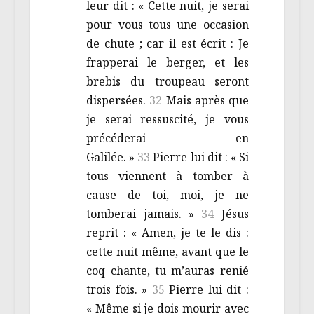
leur dit : « Cette nuit, je serai
pour vous tous une occasion
de chute ; car il est écrit : Je
frapperai le berger, et les
brebis du troupeau seront
dispersées.
32
Mais après que
je serai ressuscité, je vous
précéderai en
Galilée. »
33
Pierre lui dit : « Si
tous viennent à tomber à
cause de toi, moi, je ne
tomberai jamais. »
34
Jésus
reprit : « Amen, je te le dis :
cette nuit même, avant que le
coq chante, tu m’auras renié
trois fois. »
35
Pierre lui dit :
« Même si je dois mourir avec