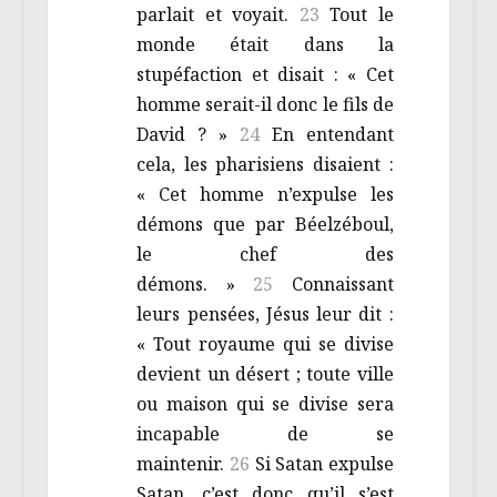
parlait et voyait.
23
Tout le
monde était dans la
stupéfaction et disait : « Cet
homme serait-il donc le fils de
David ? »
24
En entendant
cela, les pharisiens disaient :
« Cet homme n’expulse les
démons que par Béelzéboul,
le chef des
démons. »
25
Connaissant
leurs pensées, Jésus leur dit :
« Tout royaume qui se divise
devient un désert ; toute ville
ou maison qui se divise sera
incapable de se
maintenir.
26
Si Satan expulse
Satan, c’est donc qu’il s’est