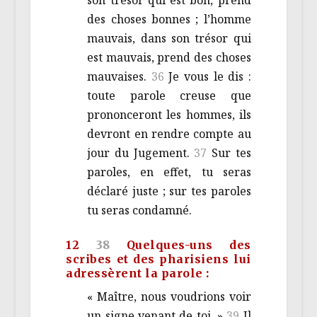
des choses bonnes ; l’homme
mauvais, dans son trésor qui
est mauvais, prend des choses
mauvaises.
36
Je vous le dis :
toute parole creuse que
prononceront les hommes, ils
devront en rendre compte au
jour du Jugement.
37
Sur tes
paroles, en effet, tu seras
déclaré juste ; sur tes paroles
tu seras condamné.
12
38
Quelques-uns des
scribes et des pharisiens lui
adressèrent la parole :
« Maître, nous voudrions voir
un signe venant de toi. »
39
Il