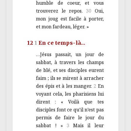
humble de coeur, et vous
trouverez le repos.
30
Oui,
mon joug est facile à porter,
et mon fardeau, léger. »
12
1
En ce temps-là…
…Jésus passait, un jour de
sabbat, à travers les champs
de blé, et ses disciples eurent
faim ; ils se mirent à arracher
des épis et à les manger.
2
En
voyant cela, les pharisiens lui
dirent : « Voilà que tes
disciples font ce qu’il n’est pas
permis de faire le jour du
sabbat ! »
3
Mais il leur