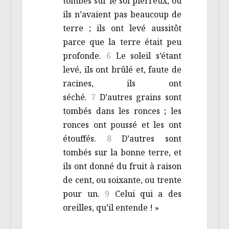
tombés sur le sol pierreux, où
ils n’avaient pas beaucoup de
terre ; ils ont levé aussitôt
parce que la terre était peu
profonde.
6
Le soleil s’étant
levé, ils ont brûlé et, faute de
racines, ils ont
séché.
7
D’autres grains sont
tombés dans les ronces ; les
ronces ont poussé et les ont
étouffés.
8
D’autres sont
tombés sur la bonne terre, et
ils ont donné du fruit à raison
de cent, ou soixante, ou trente
pour un.
9
Celui qui a des
oreilles, qu’il entende ! »